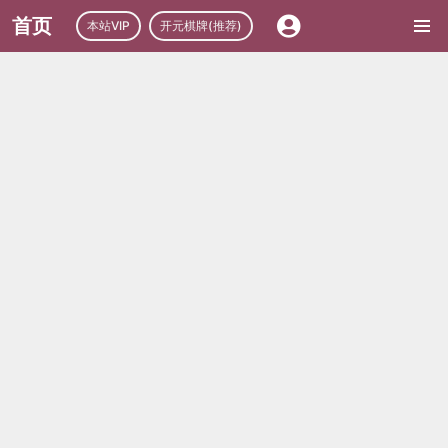
首页
本站VIP
开元棋牌(推荐)