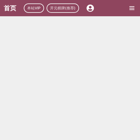
首页
本站VIP
开元棋牌(推荐)