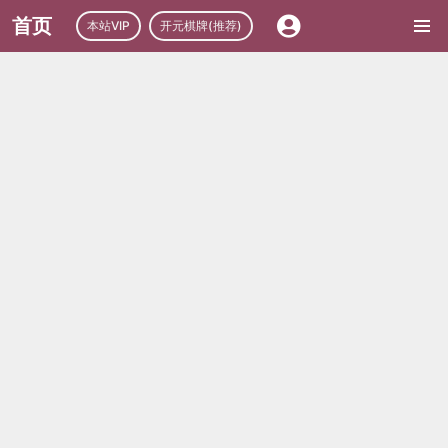
首页
本站VIP
开元棋牌(推荐)