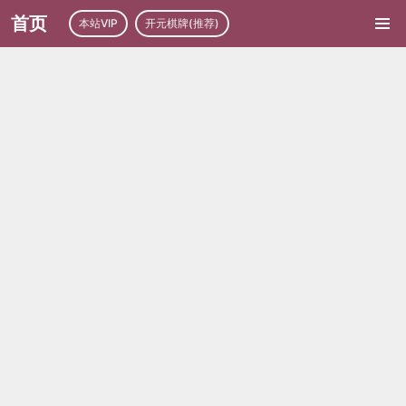
首页
本站VIP
开元棋牌(推荐)