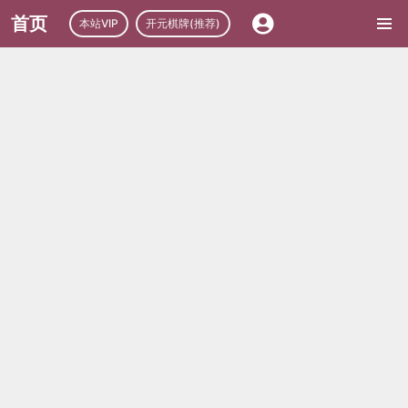
首页
本站VIP
开元棋牌(推荐)