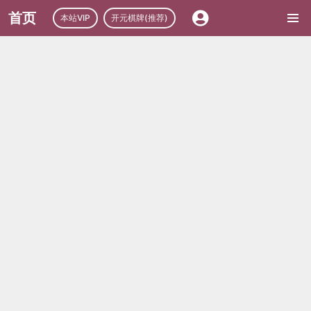
首页
本站VIP
开元棋牌(推荐)