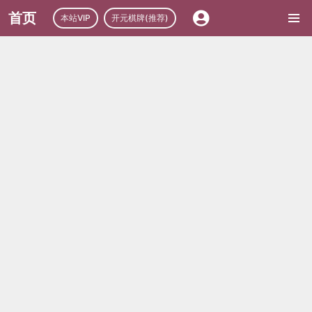
首页
本站VIP
开元棋牌(推荐)