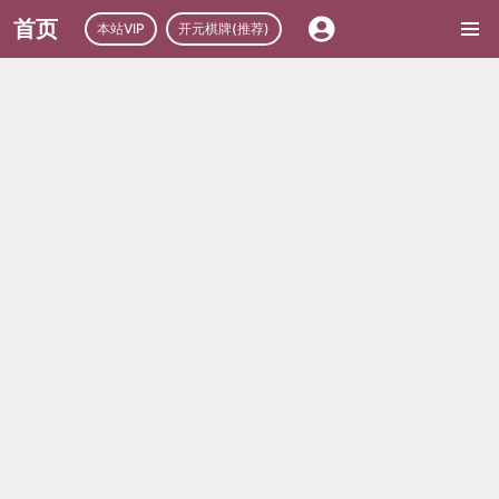
首页
本站VIP
开元棋牌(推荐)