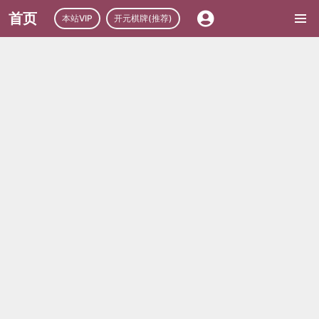
首页
本站VIP
开元棋牌(推荐)