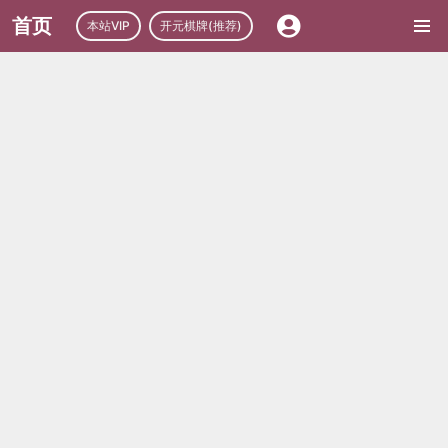
首页
本站VIP
开元棋牌(推荐)