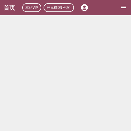
首页
本站VIP
开元棋牌(推荐)