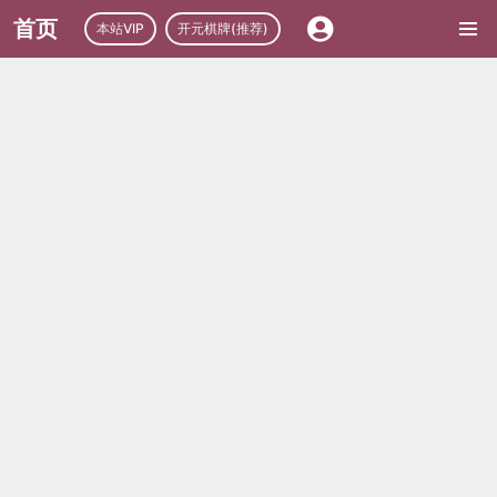
首页
本站VIP
开元棋牌(推荐)