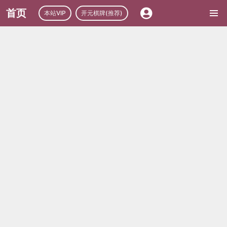
首页
本站VIP
开元棋牌(推荐)