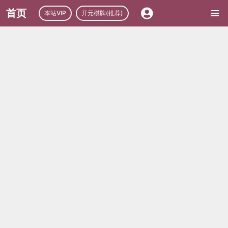
首页
本站VIP
开元棋牌(推荐)