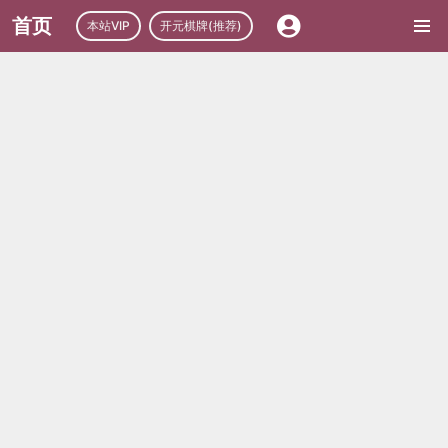
首页
本站VIP
开元棋牌(推荐)