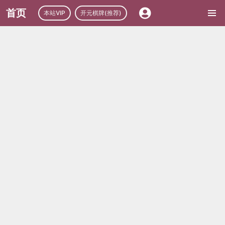
首页
本站VIP
开元棋牌(推荐)