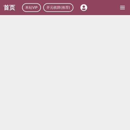
首页
本站VIP
开元棋牌(推荐)